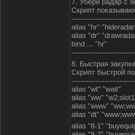
7. Убери радар с э
Скрипт показываю
--------------------------
alias "hr" "hideradar;
alias "dr" "drawradar
bind ... "hr"
--------------------------
8. Быстрая закупка
Скрипт быстрой по
--------------------------
alias "wt" "wait"
alias "ww" "w2;slot
alias "www" "ww;w
alias "dt" "www;ww
alias "8-1" "buyequ
alias "8-2" "buyequ