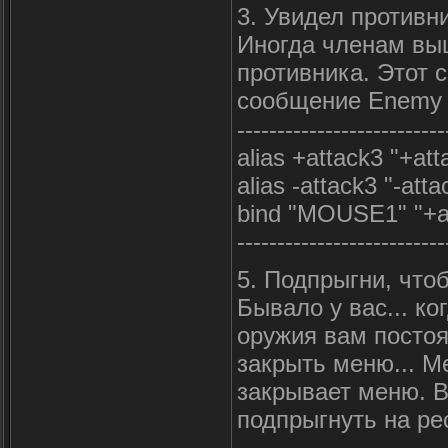
3. Увидел противн
Иногда членам выш
противника. Этот
сообщение Enemy S
--------------------------
alias +attack3 "+att
alias -attack3 "-atta
bind "MOUSE1" "+a
--------------------------
5. Подпрыгни, что
Бывало у вас... ко
оружия вам постоя
закрыть меню... М
закрывает меню. В
подпрыгнуть на ре