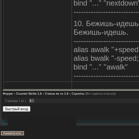
bind "..." "nextdown
--------------------------
10. Бежишь-идешь
Бежишь-идешь.
--------------------------
alias awalk "+speed;
alias bwalk "-speed;
bind "..." "awalk"
--------------------------
Форум
»
Counter-Strike 1.6
»
Статьи по cs 1.6
»
Скрипты
(Вот скрипты отписал))
1
Страница
1
из
1