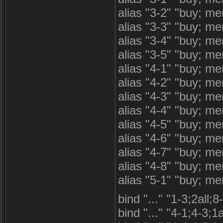
alias "3-2" "buy; m
alias "3-3" "buy; m
alias "3-4" "buy; m
alias "3-5" "buy; m
alias "4-1" "buy; m
alias "4-2" "buy; m
alias "4-3" "buy; m
alias "4-4" "buy; m
alias "4-5" "buy; m
alias "4-6" "buy; m
alias "4-7" "buy; m
alias "4-8" "buy; m
alias "5-1" "buy; m
bind "..." "1-3;2all;8
bind "..." "4-1;4-3;1a