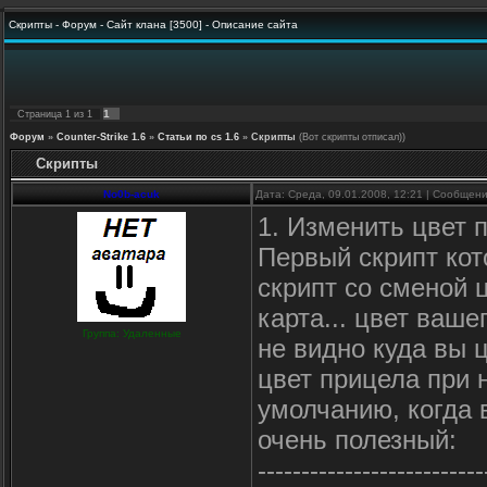
Скрипты - Форум - Сайт клана [3500] - Описание сайта
1
Страница
1
из
1
Форум
»
Counter-Strike 1.6
»
Статьи по cs 1.6
»
Скрипты
(Вот скрипты отписал))
Скрипты
No0b-acuk
Дата: Среда, 09.01.2008, 12:21 | Сообщен
1. Изменить цвет 
Первый скрипт кот
скрипт со сменой 
карта... цвет ваше
Группа: Удаленные
не видно куда вы 
цвет прицела при 
умолчанию, когда 
очень полезный:
--------------------------