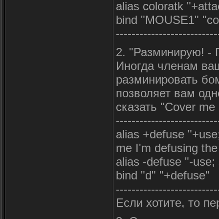
alias coloratk "+att
bind "MOUSE1" "col
--------------------------
2. "Разминирую! - 
Иногда членам ваш
разминировать бом
позволяет вам одн
сказать "Cover me 
--------------------------
alias +defuse "+use
me I'm defusing th
alias -defuse "-use;
bind "d" "+defuse"
--------------------------
Если хотите, то пе