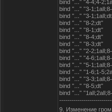
bind "..." "4-4;4-2;1a
bind "..." "3-1;1all;8
bind "..." "3-1;1all;dt
bind "..." "8-2;dt"
bind "..." "8-1;dt"
bind "..." "8-4;dt"
bind "..." "8-3;dt"
bind "..." "2-2;1all;8
bind "..." "4-6;1all;8
bind "..." "5-1;1all;8
bind "..." "1-6;1-5;2a
bind "..." "3-3;1all;8
bind "..." "8-5;dt"
bind "..." "1all;2all;
--------------------------
9. Изменение гром