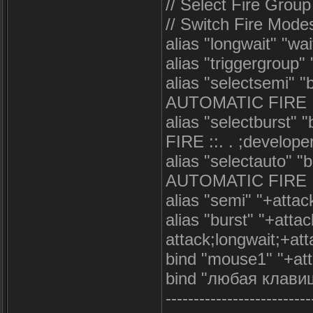
// Select Fire Grou
// Switch Fire Mode
alias "longwait" "wai
alias "triggergroup"
alias "selectsemi" 
AUTOMATIC FIRE ::. 
alias "selectburst"
FIRE ::. . ;develope
alias "selectauto" 
AUTOMATIC FIRE ::. 
alias "semi" "+attac
alias "burst" "+atta
attack;longwait;+att
bind "mouse1" "+at
bind "любая клавиш
--------------------------