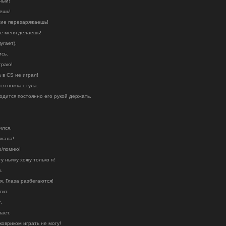
ный!
ешь!
жие перезаряжаешь!
ее меня делаешь!
угает).
ись.
граю!
 в CS не играл!
ся ножка стула.
одится постоянно его рукой держать.
ился.
ежала!
аю/помню!
ту нычку хожу только я!
.
я. Глаза разбегаются!
тит.
.
вает.
 ковриком играть не могу!