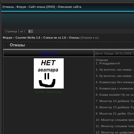
Отмазы - Форум - Сайт клана [3500] - Описание сайта
1
Страница
1
из
1
Форум
»
Counter-Strike 1.6
»
Статьи по cs 1.6
»
Отмазы
(Отмазки в кс)
Отмазы
No0b-acuk
Дата: Среда, 09.01.2008,
Отмазки
1. Я поддавался!
2. Ну конечно, как ламер 
3. Ну конечно, как ламер 
4. Клавиатура без кликера
5. Клавиатура с кликером,
Группа: Удаленные
6. Клава mustdie! Ну не зн
7. Монитор 14 дюймов. Са
8. Монитор 15 дюймов. Рул
9. Монитор 21 дюйм. Отст
10. Монитор слишком ярк
11. Монитор слишком тем
12. Монитор не цифровик.