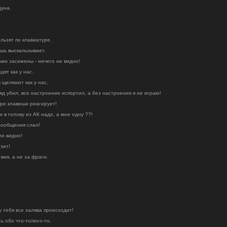
дуна.
льзят по клавиатуре.
шь выскальзывает.
ами засижены - ничего не видно!
дят как у нас.
к щелкают как у нас.
ряд убил, все настроение испортил, а без настроения я не играю!
ыре клавиши реагирует!
и в голову из АК надо, а мне одну ??!
 сообщения слал!
ли видно!
озит!
вия, а не за фраги.
 у тебя все халява происходит!
ь обо что-то/кого-то.