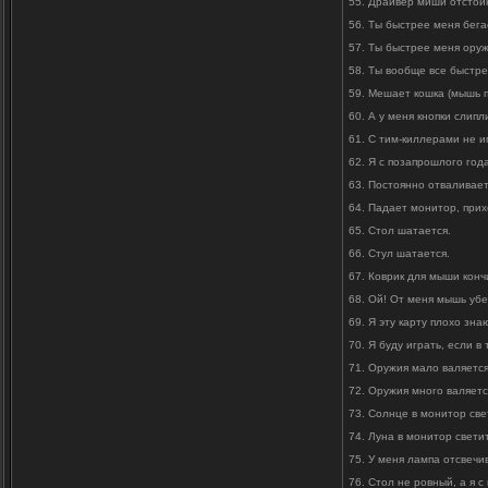
55. Драйвер миши отстой
56. Ты быстрее меня бега
57. Ты быстрее меня ору
58. Ты вообще все быстр
59. Мешает кошка (мышь п
60. А у меня кнопки слипл
61. С тим-киллерами не и
62. Я с позапрошлого года
63. Постоянно отваливает
64. Падает монитор, прих
65. Стол шатается.
66. Стул шатается.
67. Коврик для мыши конч
68. Ой! От меня мышь уб
69. Я эту карту плохо зн
70. Я буду играть, если в 
71. Оружия мало валяется
72. Оружия много валяетс
73. Солнце в монитор све
74. Луна в монитор светит
75. У меня лампа отсвечи
76. Стол не ровный, а я с