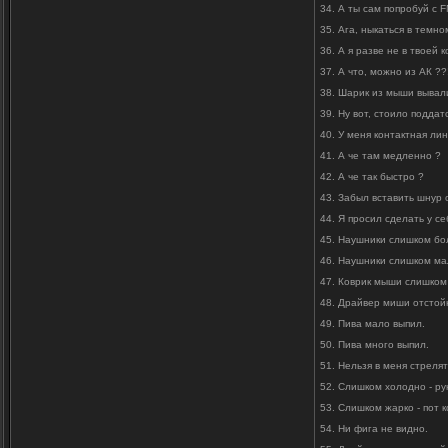
34. А ты сам попробуй с F
35. Ага, ныкаться в темно
36. А я разве не в твоей 
37. А что, можно из АК ??
38. Шарик из мыши вывал
39. Ну вот, стоило поддат
40. У меня контактная ли
41. А че там медленно ?
42. А че так быстро ?
43. Забыл вставить шнур 
44. Я просил сделать у с
45. Наушники слишком бо
46. Наушники слишком ма
47. Коврик мыши слишком
48. Драйвер миши отстой
49. Пива мало выпил.
50. Пива много выпил.
51. Нельзя в меня стрелять
52. Слишком холодно - ру
53. Слишком жарко - пот 
54. Ни фига не видно.