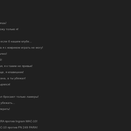
.
аешь!
ожу только я!
 если б нашем клубе...
а я с ковриком играть не могу!
ычно!
й!
, я к таким не привык!
ще, я клавишник!
гана, а ты убежал!
вырялся!
угол бросают только ламеры!
 убежать...
перить!
ARA против Ingram MAC-10!
AC-10 против FN 249 PARA!