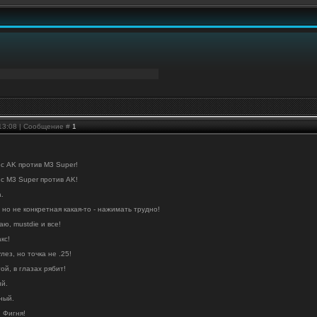
 13:08 | Сообщение #
1
- с AK против M3 Super!
- с M3 Super против AK!
.
 но не конкретная какая-то - нажимать трудно!
аю, mustdie и все!
кс!
ез, но точка не .25!
ой, в глазах рябит!
ий.
ный.
 Фигня!