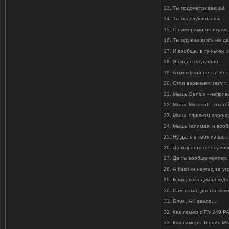
13. Ты подсматриваешь!
14. Ты подслушиваешь!
15. С ламерами не играю
16. Ты оружие взять не д
17. И вообще, в ту нычку х
18. Я сидел неудобно.
19. Атмосфера не та! Вот
20. Стол вареньем залит, 
21. Мышь Genius - неприв
22. Мышь Microsoft - отсто
23. Мышь слишком хорошая
24. Мышь галимая, и вооб
25. Ну да, я в тебя из шот
26. Да я просто в носу ко
27. Да ты вообще кемпер!
28. А flash'ки наугад за 
29. Блин, пока думал куда
30. Сам ламо, достал кем
31. Блин, АК заело...
32. Как ламер с FN 249 P
33. Как ламер с Ingram M