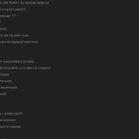
N 249 PARA с 2х метров попасть!
м углу все умеют!
команде ??!
!
ился.
ся, как на шею сели.
нза/очки выпала/запотели.
от наушников в штекер.
ебя погромче, а то мне не слышно!
льшие.
ленькие
 маленький.
ный!
 - я пиво пил!!!
ки мерзнут.
коротит мышку.