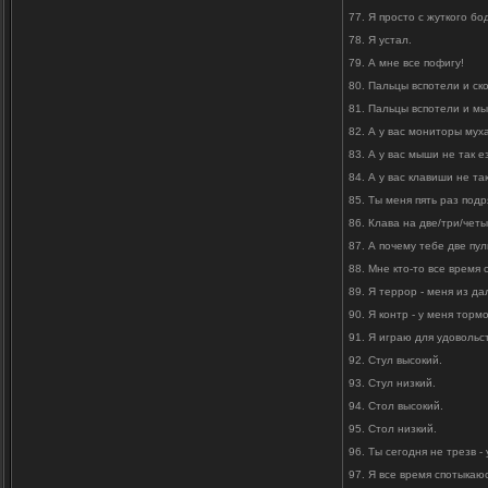
77. Я просто с жуткого бо
78. Я устал.
79. А мне все пофигу!
80. Пальцы вспотели и ско
81. Пальцы вспотели и мы
82. А у вас мониторы мух
83. А у вас мыши не так ез
84. А у вас клавиши не та
85. Ты меня пять раз под
86. Клава на две/три/чет
87. А почему тебе две пул
88. Мне кто-то все время
89. Я террор - меня из да
90. Я контр - у меня торм
91. Я играю для удовольст
92. Стул высокий.
93. Стул низкий.
94. Стол высокий.
95. Стол низкий.
96. Ты сегодня не трезв -
97. Я все время спотыкаюс