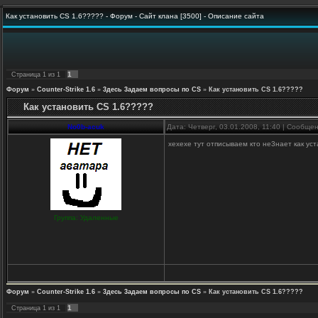
Как установить CS 1.6????? - Форум - Сайт клана [3500] - Описание сайта
1
Страница
1
из
1
Форум
»
Counter-Strike 1.6
»
3десь 3адаем вопросы по CS
»
Как установить CS 1.6?????
Как установить CS 1.6?????
No0b-acuk
Дата: Четверг, 03.01.2008, 11:40 | Сообще
хехехе тут отписываем кто не3нает как уст
Группа: Удаленные
Форум
»
Counter-Strike 1.6
»
3десь 3адаем вопросы по CS
»
Как установить CS 1.6?????
1
Страница
1
из
1