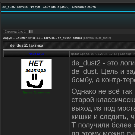
de_dust2:Тактика - Форум - Сайт клана [3500] - Описание сайта
1
Страница
1
из
1
Форум
»
Counter-Strike 1.6
»
Тактика
»
de_dust2:Тактика
(Тактика на de_dust2)
de_dust2:Тактика
No0b-acuk
Дата: Среда, 09.01.2008, 12:43 | Сообщен
de_dust2 - это ло
de_dust. Цель и за
бомбу, а контр-тер
Однако не всё так 
Группа: Удаленные
старой классическ
выход из под моста
кишки и следить, 
Т получили более 
по этому можно сч