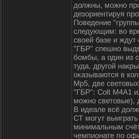
должны, можно про
дезориентируя про
Поведение "группы
следующим: во вре
своей базе и ждут 
"ГБР" спешно выдв
бомбы, а один из 
туда, другой накры
оказываются в кол
Mp5, две световых
"ГБР": Сolt M4A1 и
можно световые),
В идеале всё долж
СТ могут выиграть 
минимальным счёто
чемпионате по оф