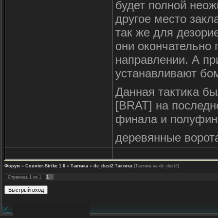
будет полной неож
другое место закл
так же для дезори
они окончательно 
направлении. А п
устанавливают бом
Данная тактика б
[BRAT] на последн
финала и полуфин
деревянные ворота
Форум
»
Counter-Strike 1.6
»
Тактика
»
de_dust2:Тактика
(Тактика на de_dust2)
1
Страница
1
из
1