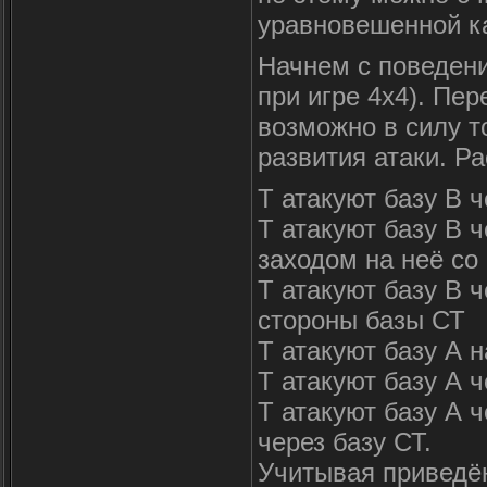
уравновешенной к
Начнем с поведени
при игре 4х4). Пер
возможно в силу то
развития атаки. Р
Т атакуют базу B 
Т атакуют базу В ч
заходом на неё со
Т атакуют базу В ч
стороны базы СТ
Т атакуют базу А 
Т атакуют базу А 
Т атакуют базу А 
через базу СТ.
Учитывая приведё