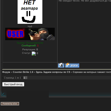
Не ожидал чесно. Не мог додуматься до т
Hy6
Группа: Пользователи
Сообщений:
1
Репутация:
0
Статус:
Форум
»
Counter-Strike 1.6
»
3десь 3адаем вопросы по CS
»
Серваки на каторых гамают гост
1
Страница
1
из
1