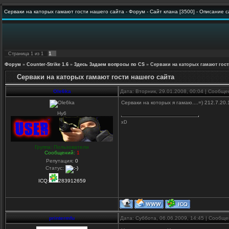
Серваки на каторых гамают гости нашего сайта - Форум - Сайт клана [3500] - Описание 
1
Страница
1
из
1
Форум
»
Counter-Strike 1.6
»
3десь 3адаем вопросы по CS
»
Серваки на каторых гамают гост
Серваки на каторых гамают гости нашего сайта
Ole6ka
Дата: Вторник, 29.01.2008, 00:04 | Сообщ
Серваки на которых я гамаю....=) 212.7.20
Hy6
xD
Группа: Пользователи
Сообщений:
1
Репутация:
0
Статус:
ICQ:
283912659
printermfu
Дата: Суббота, 06.06.2009, 14:45 | Сообщ